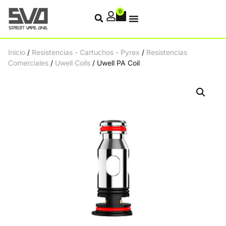
0
Inicio
/
Resistencias - Cartuchos - Pyrex
/
Resistencias
Comerciales
/
Uwell Coils
/ Uwell PA Coil