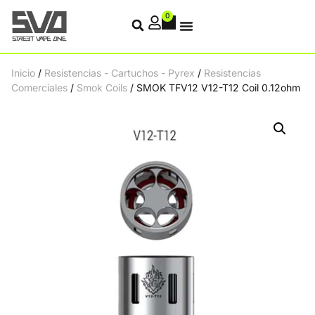
0
Inicio
/
Resistencias - Cartuchos - Pyrex
/
Resistencias
Comerciales
/
Smok Coils
/ SMOK TFV12 V12-T12 Coil 0.12ohm