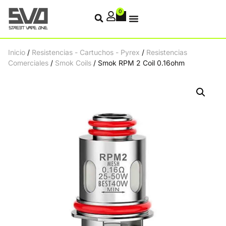
0
Inicio
/
Resistencias - Cartuchos - Pyrex
/
Resistencias
Comerciales
/
Smok Coils
/ Smok RPM 2 Coil 0.16ohm