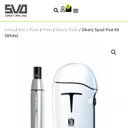
0
Inicio
/
Kits y Pods
/
Pods
/
Sikary Pods
/ Sikary Spod Pod Kit
(White)