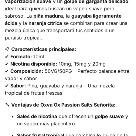
vaporización suave
y un
golpe de garganta delicado
,
ideal para quienes buscan un vapeo suave pero
sabroso. La
piña madura
, la
guayaba ligeramente
ácida
y la
naranja cítrica
se combinan para crear una
mezcla única que transportará tus sentidos a un
paraíso tropical.
💨
Características principales:
✔
Formato:
10ml
✔
Nicotina disponible:
10mg, 15mg y 20mg
✔
Composición:
50VG/50PG – Perfecto balance entre
vapor y sabor
✔
Sabor:
Piña, guayaba y naranja – Una mezcla
tropical de frutas frescas
🔧
Ventajas de Oxva Ox Passion Salts Señorita:
Sales de nicotina
que ofrecen un
golpe suave
y
un vapeo más placentero
Sabor frutal tropical
que combina lo dulce de la