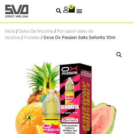
0
Inicio
/
Sales De Nicotina
/
Por sabor sales de
nicotina
/
Frutales
/ Oxva Ox Passion Salts Señorita 10ml