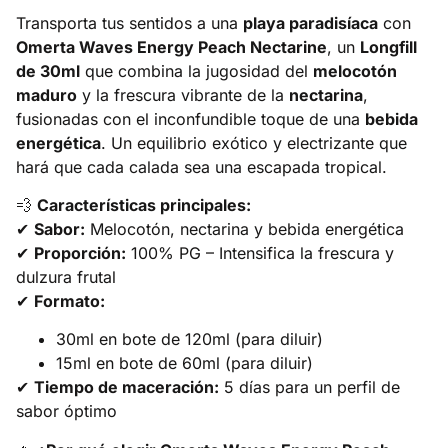
Transporta tus sentidos a una
playa paradisíaca
con
Omerta Waves Energy Peach Nectarine
, un
Longfill
de 30ml
que combina la jugosidad del
melocotón
maduro
y la frescura vibrante de la
nectarina
,
fusionadas con el inconfundible toque de una
bebida
energética
. Un equilibrio exótico y electrizante que
hará que cada calada sea una escapada tropical.
💨
Características principales:
✔
Sabor:
Melocotón, nectarina y bebida energética
✔
Proporción:
100% PG – Intensifica la frescura y
dulzura frutal
✔
Formato:
30ml en bote de 120ml (para diluir)
15ml en bote de 60ml (para diluir)
✔
Tiempo de maceración:
5 días para un perfil de
sabor óptimo