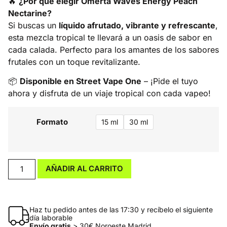
🔥
¿Por qué elegir Omerta Waves Energy Peach
Nectarine?
Si buscas un
líquido afrutado, vibrante y refrescante
,
esta mezcla tropical te llevará a un oasis de sabor en
cada calada. Perfecto para los amantes de los sabores
frutales con un toque revitalizante.
📦
Disponible en Street Vape One
– ¡Pide el tuyo
ahora y disfruta de un viaje tropical con cada vapeo!
Formato
15 ml
30 ml
AÑADIR AL CARRITO
Haz tu pedido antes de las 17:30 y recíbelo el siguiente
día laborable
Envío gratis
> 30€ Noroeste Madrid