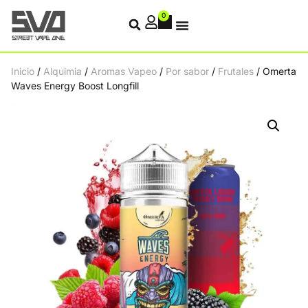
0
Inicio
/
Alquimia
/
Aromas Vapeo
/
Por sabor
/
Frutales
/ Omerta
Waves Energy Boost Longfill