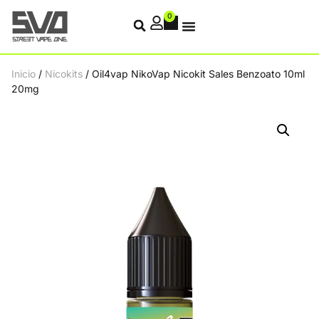
0
Inicio
/
Nicokits
/ Oil4vap NikoVap Nicokit Sales Benzoato 10ml
20mg