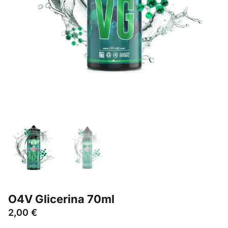
O4V Glicerina 70ml
2,00
€