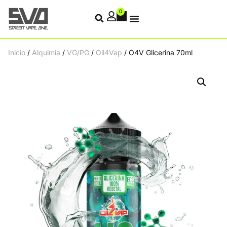
0
Inicio
/
Alquimia
/
VG/PG
/
Oil4Vap
/ O4V Glicerina 70ml