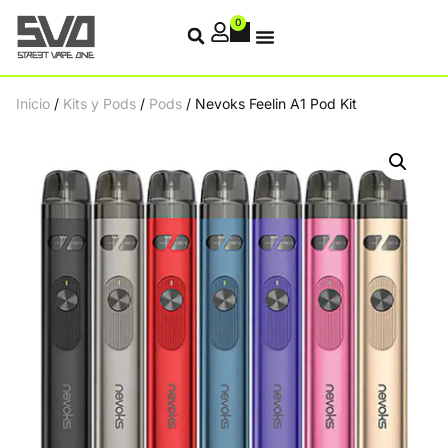
0
Inicio
/
Kits y Pods
/
Pods
/ Nevoks Feelin A1 Pod Kit