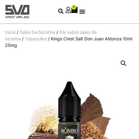
0
Inicio
/
Sales De Nicotina
/
Por sabor sales de
nicotina
/
Tabaquiles
/ Kings Crest Salt Don Juan Aldonza 10ml
20mg