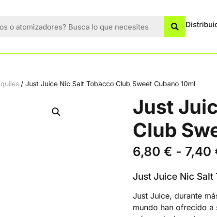
Distribui
quiles
/ Just Juice Nic Salt Tobacco Club Sweet Cubano 10ml
Just Jui
Club Sw
6,80
€
-
7,40
Just Juice Nic Sal
Just Juice, durante má
mundo han ofrecido a 