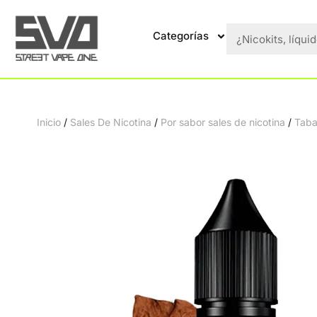
Categorías
Inicio
/
Sales De Nicotina
/
Por sabor sales de nicotina
/
Taba