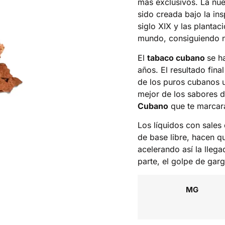
más exclusivos. La nu
sido creada bajo la in
siglo XIX y las planta
mundo, consiguiendo n
El
tabaco cubano
se h
años. El resultado fin
de los puros cubanos 
mejor de los sabores de
Cubano
que te marcar
Los líquidos con sales 
de base libre, hacen qu
acelerando así la llega
parte, el golpe de gar
MG