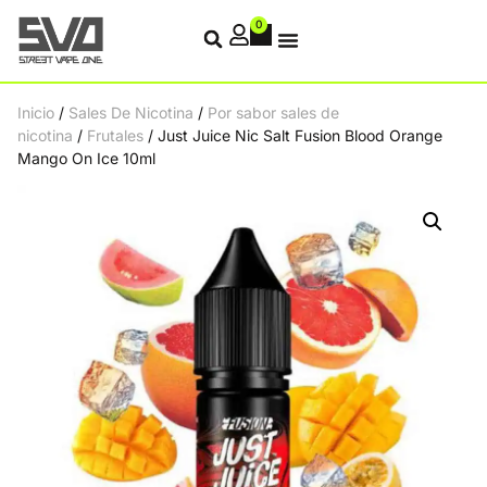
0
Inicio
/
Sales De Nicotina
/
Por sabor sales de
nicotina
/
Frutales
/ Just Juice Nic Salt Fusion Blood Orange
Mango On Ice 10ml