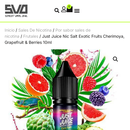
0
Inicio
/
Sales De Nicotina
/
Por sabor sales de
nicotina
/
Frutales
/ Just Juice Nic Salt Exotic Fruits Cherimoya,
Grapefruit & Berries 10ml