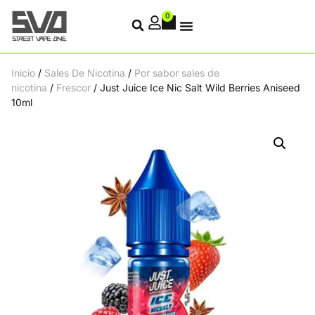
0
Inicio
/
Sales De Nicotina
/
Por sabor sales de
nicotina
/
Frescor
/ Just Juice Ice Nic Salt Wild Berries Aniseed
10ml