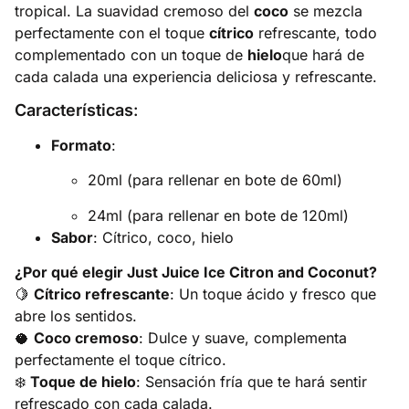
tropical. La suavidad cremoso del
coco
se mezcla
perfectamente con el toque
cítrico
refrescante, todo
complementado con un toque de
hielo
que hará de
cada calada una experiencia deliciosa y refrescante.
Características
:
Formato
:
20ml (para rellenar en bote de 60ml)
24ml (para rellenar en bote de 120ml)
Sabor
: Cítrico, coco, hielo
¿Por qué elegir Just Juice Ice Citron and Coconut?
🍋
Cítrico refrescante
: Un toque ácido y fresco que
abre los sentidos.
🥥
Coco cremoso
: Dulce y suave, complementa
perfectamente el toque cítrico.
❄️
Toque de hielo
: Sensación fría que te hará sentir
refrescado con cada calada.