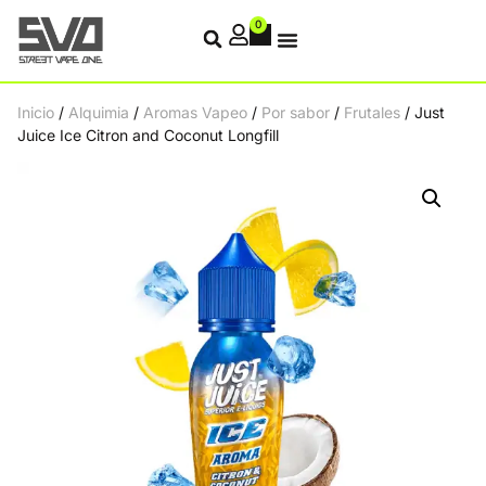
0
Inicio
/
Alquimia
/
Aromas Vapeo
/
Por sabor
/
Frutales
/ Just
Juice Ice Citron and Coconut Longfill