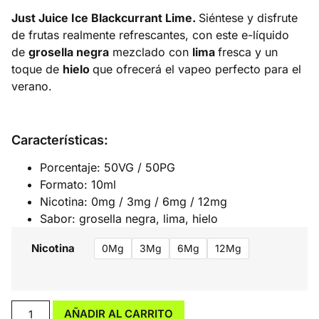
Just Juice Ice Blackcurrant Lime.
Siéntese y disfrute
de frutas realmente refrescantes, con este e-líquido
de
grosella negra
mezclado con
lima
fresca y un
toque de
hielo
que ofrecerá el vapeo perfecto para el
verano.
Características:
Porcentaje: 50VG / 50PG
Formato: 10ml
Nicotina: 0mg / 3mg / 6mg / 12mg
Sabor: grosella negra, lima, hielo
Nicotina
0Mg
3Mg
6Mg
12Mg
AÑADIR AL CARRITO