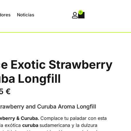
0
dores
Noticias
ce Exotic Strawberry
ba Longfill
95
€
Strawberry and Curuba Aroma Longfill
awberry & Curuba.
Complace tu paladar con esta
la exótica
curuba
sudamericana y la dulzura