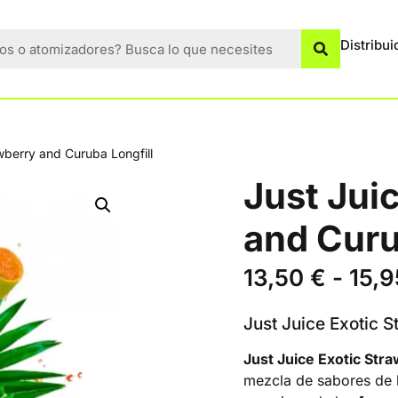
Distribui
wberry and Curuba Longfill
Just Jui
and Curu
13,50
€
-
15,
Just Juice Exotic 
Just Juice Exotic Str
mezcla de sabores de 