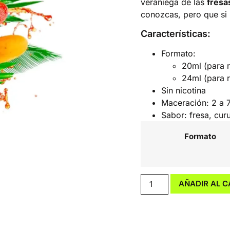
veraniega de las
fresa
conozcas, pero que si 
Características:
Formato:
20ml (para r
24ml (para r
Sin nicotina
Maceración: 2 a 7
Sabor: fresa, cur
Formato
AÑADIR AL C