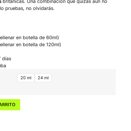
s
británicas. Una combinación que quizás aún no
lo pruebas, no olvidarás.
ellenar en botella de 60ml)
ellenar en botella de 120ml)
 días
uba
20 ml
24 ml
ARRITO