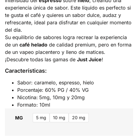
intensidad del
espresso
sobre
hielo
, creando una
experiencia única de sabor. Este líquido es perfecto si
te gusta el café y quieres un sabor dulce, audaz y
refrescante, ideal para disfrutar en cualquier momento
del día.
Su equilibrio de sabores logra recrear la experiencia
de un
café helado
de calidad premium, pero en forma
de un vapeo placentero y lleno de matices.
¡Descubre todas las gamas de
Just Juice
!
Características:
Sabor: caramelo, espresso, hielo
Porcentaje: 60% PG / 40% VG
Nicotina:
5mg, 10mg y 20mg
Formato: 10ml
MG
5 mg
10 mg
20 mg