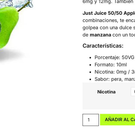
6mg y 12mg. También s
Just Juice 50/50 Appl
combinaciones, te enca
golpea con una dulce 
de
manzana
con un t
Características:
Porcentaje: 50VG
Formato: 10ml
Nicotina: 0mg / 
Sabor: pera, manz
Nicotina
AÑADIR AL C