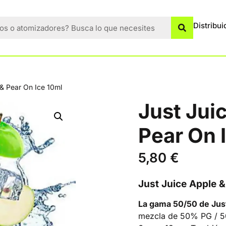
Distribui
& Pear On Ice 10ml
Just Jui
Pear On 
5,80
€
Just Juice Apple &
La gama 50/50 de Jus
mezcla de 50% PG / 50