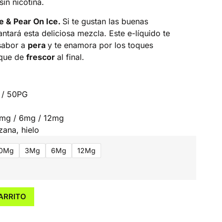
in nicotina.
e & Pear On Ice.
Si te gustan las buenas
ntará esta deliciosa mezcla. Este e-líquido te
sabor a
pera
y te enamora por los toques
oque de
frescor
al final.
 / 50PG
3mg / 6mg / 12mg
ana, hielo
0Mg
3Mg
6Mg
12Mg
ARRITO