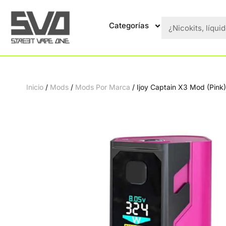
Categorías
Inicio
/
Mods
/
Mods Por Marca
/ Ijoy Captain X3 Mod (Pink)