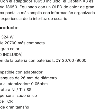
Con el adaptador 18650 incluido, el Captain X3 es
ería 18650. Equipado con un OLED de color de gran
una pantalla más amplia con información organizada
experiencia de la interfaz de usuario.
producto:
: 324 W
iple 20700 más compacta
 gran color
00 INCLUIDA)
ón de la batería con baterías IJOY 20700 (9000
mpatible con adaptador
 tanques de 26 mm de diámetro
ma al atomizador: 0.05ohm
atura NI / TI / SS
personalizado único
 de TCR
 de gran tamaño