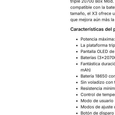
triple 20700 Box Mod. 
compatible con la bat
tamaño, el X3 ofrece 
que mejora aún más la 
Características del 
Potencia máxima
La plataforma tr
Pantalla OLED de
Baterías (3×207
Fantástica duraci
mAh)
Batería 18650 co
Sin voladizo con
Resistencia míni
Control de temper
Modo de usuario 
Modos de ajuste
Botón de disparo