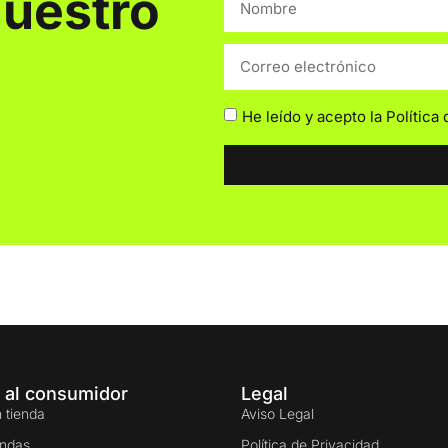
nuestro
He leído y acepto la
Política
 al consumidor
Legal
 tienda
Aviso Legal
endas
Política de Privacidad