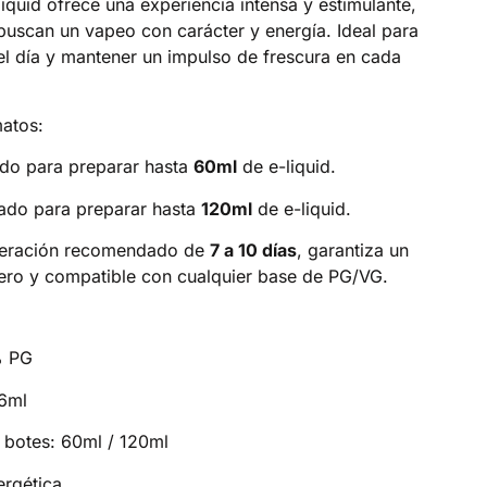
liquid ofrece una experiencia intensa y estimulante,
buscan un vapeo con carácter y energía. Ideal para
 el día y mantener un impulso de frescura en cada
atos:
do para preparar hasta
60ml
de e-liquid.
ado para preparar hasta
120ml
de e-liquid.
ceración recomendado de
7 a 10 días
, garantiza un
ero y compatible con cualquier base de PG/VG.
% PG
16ml
 botes: 60ml / 120ml
ergética