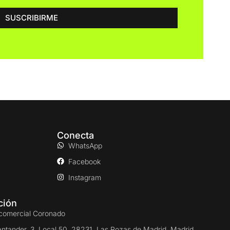
SUSCRIBIRME
Conecta
WhatsApp
Facebook
Instagram
ción
comercial Coronado
antander, 3, Local 50. 28231. Las Rozas de Madrid, Madrid.