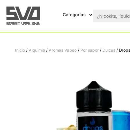
Categorías
Inicio
/
Alquimia
/
Aromas Vapeo
/
Por sabor
/
Dulces
/ Drops