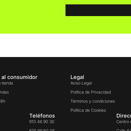
 al consumidor
Legal
 tienda
Aviso Legal
endas
Política de Privacidad
48h
Términos y condiciones
Política de Cookies
Teléfonos
Direc
910 46 90 30
Centro 
675 69 80 05
Calle S