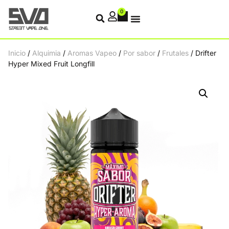
0
Inicio
/
Alquimia
/
Aromas Vapeo
/
Por sabor
/
Frutales
/ Drifter
Hyper Mixed Fruit Longfill