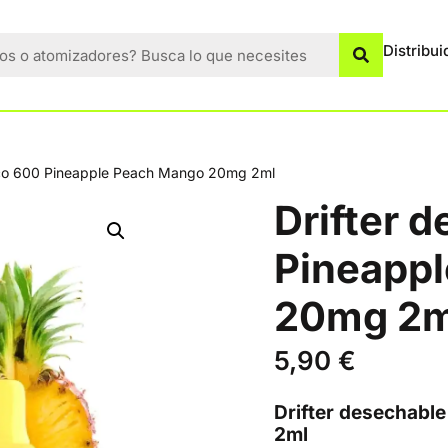
Distribui
oco 600 Pineapple Peach Mango 20mg 2ml
Drifter 
Pineapp
20mg 2m
5,90
€
Drifter desechab
2ml