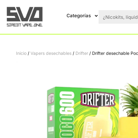
Categorías
Inicio
/
Vapers desechables
/
Drifter
/ Drifter desechable P