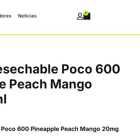
0
dores
Noticias
desechable Poco 600
le Peach Mango
l
le Poco 600 Pineapple Peach Mango 20mg