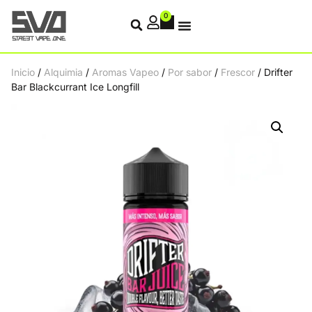
0
Inicio
/
Alquimia
/
Aromas Vapeo
/
Por sabor
/
Frescor
/ Drifter
Bar Blackcurrant Ice Longfill