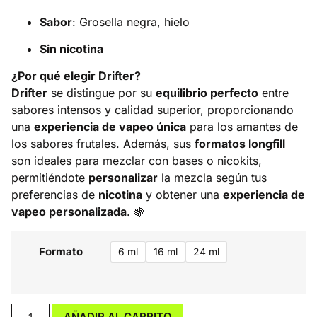
Sabor
: Grosella negra, hielo
Sin nicotina
¿Por qué elegir Drifter?
Drifter
se distingue por su
equilibrio perfecto
entre
sabores intensos y calidad superior, proporcionando
una
experiencia de vapeo única
para los amantes de
los sabores frutales. Además, sus
formatos longfill
son ideales para mezclar con bases o nicokits,
permitiéndote
personalizar
la mezcla según tus
preferencias de
nicotina
y obtener una
experiencia de
vapeo personalizada
. 🍇
Formato
6 ml
16 ml
24 ml
AÑADIR AL CARRITO