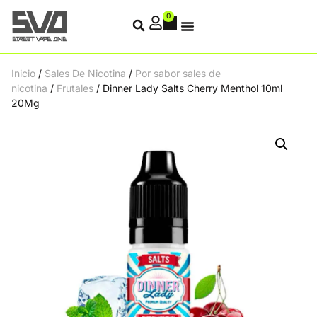
0
Inicio
/
Sales De Nicotina
/
Por sabor sales de
nicotina
/
Frutales
/ Dinner Lady Salts Cherry Menthol 10ml
20Mg