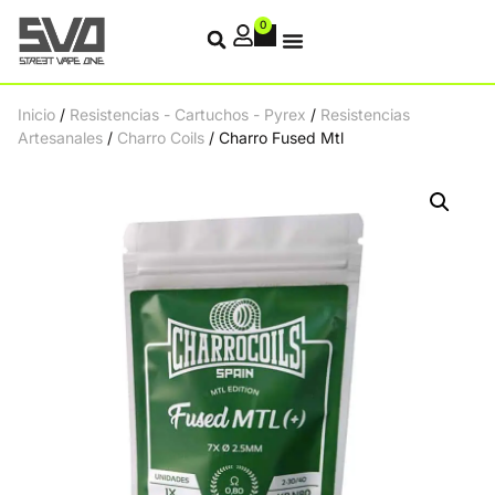
0
Inicio
/
Resistencias - Cartuchos - Pyrex
/
Resistencias
Artesanales
/
Charro Coils
/ Charro Fused Mtl