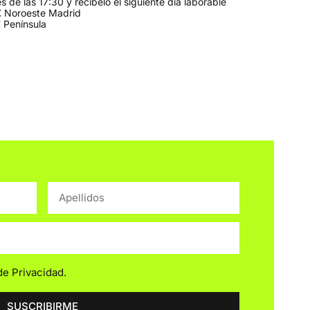
 de las 17:30 y recíbelo el siguiente día laborable
 Noroeste Madrid
 Península
 de Privacidad
.
SUSCRIBIRME