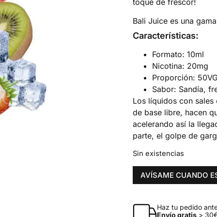
toque de frescor!
Bali Juice es una gama
Características:
Formato: 10ml
Nicotina: 20mg
Proporción: 50V
Sabor: Sandía, fre
Los líquidos con sales 
de base libre, hacen qu
acelerando así la llega
parte, el golpe de gar
Sin existencias
AVÍSAME CUANDO E
Haz tu pedido antes
Envío gratis
> 30€