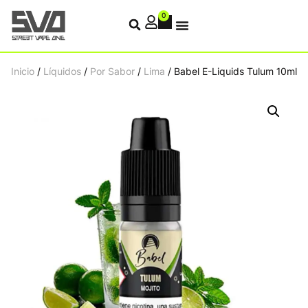
0
Inicio
/
Líquidos
/
Por Sabor
/
Lima
/ Babel E-Liquids Tulum 10ml