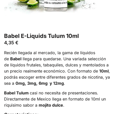
Babel E-Liquids Tulum 10ml
4,35
€
Recién llegada al mercado, la gama de líquidos
de
Babel
llega para quedarse. Una variada selección
de líquidos frutales, tabaquiles, dulces y mentolados a
un precio realmente económico. Con formato de
10ml
,
podrás escoger entre diferentes grados de nicotina, ya
sea a
0mg,
3mg,
6mg y 12mg
.
Babel Tulum
casi no necesita de presentaciones.
Directamente de Mexico llega en formato de 10ml un
riquisimo sabor a
mojito dulce
.