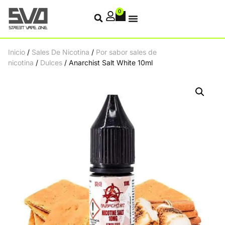
0
Inicio
/
Sales De Nicotina
/
Por sabor sales de
nicotina
/
Dulces
/ Anarchist Salt White 10ml