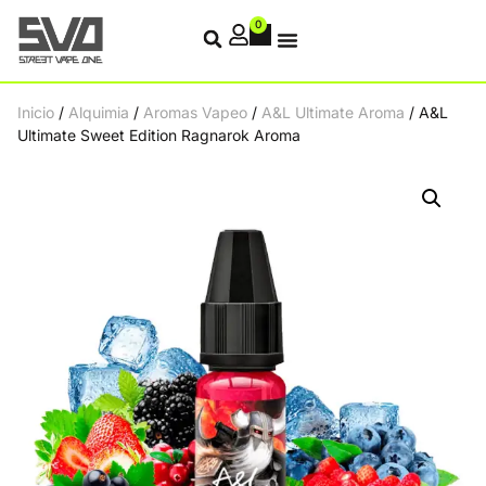
0
Inicio
/
Alquimia
/
Aromas Vapeo
/
A&L Ultimate Aroma
/ A&L
Ultimate Sweet Edition Ragnarok Aroma